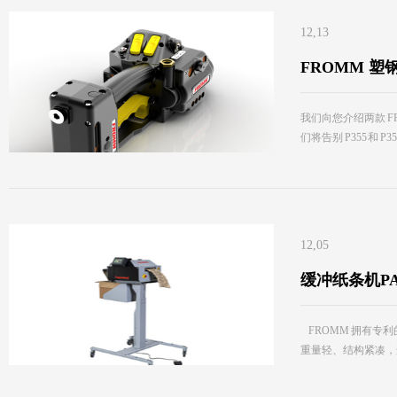
12,13
FROMM 塑钢
我们向您介绍两款 FR
们将告别 P355 和
12,05
缓冲纸条机PA
FROMM 拥有专利
重量轻、结构紧凑，