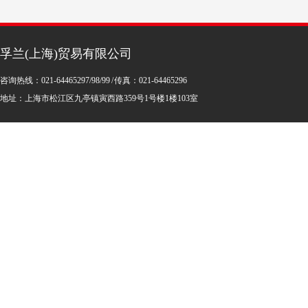
孚兰(上海)贸易有限公司
咨询热线：021-64465297/98/99 / 传真：021-64465296
地址：上海市松江区九亭镇寅西路359号1号楼1楼103室