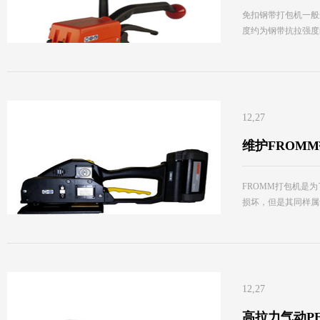
免扣钢带打包机一般
度约为钢带抗拉强度
12,27
维护FROM
FROMM打包机是
损坏，但是其同样属
12,27
高拉力气动PE