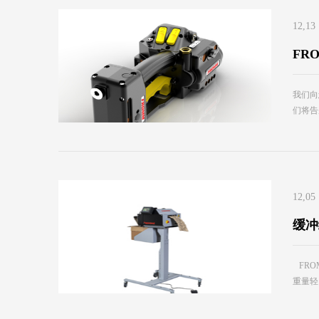
12,13
FR
我们向您
们将告
12,05
缓冲
FRO
重量轻