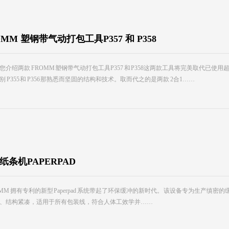
OMM 塑钢带气动打包工具P357 和 P358
介绍两款 FROMM 塑钢带气动打包工具P357 和 P358这两款工具将完美取代已使用超过 1
别 P355 和 P356 那熟悉而坚固的结构和技术。取而代之的是两款 2合1……
纸条机PAPERPAD
MM 拥有专利的新型 Paperpad 系统带起了环保缓冲的新时代。 该设备专为生产缜密的
、结构紧凑，适用于所有包装线，符合人体工效学并……