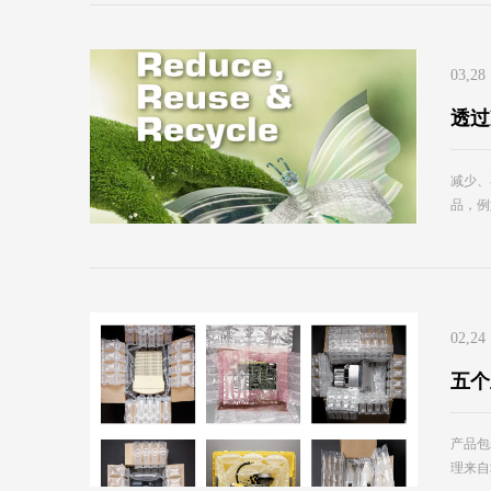
03,28
透过
减少、
品，例
02,24
五个
产品包
理来自