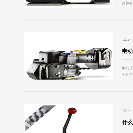
用并有
12,27
电动
电动打
手穿过
12,27
什么