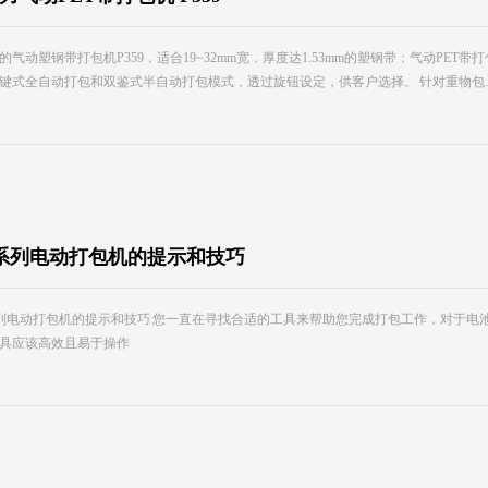
的气动塑钢带打包机P359，适合19~32mm宽，厚度达1.53mm的塑钢带；气动PET
键式全自动打包和双鉴式半自动打包模式，透过旋钮设定，供客户选择。 针对重物包
系列电动打包机的提示和技巧
列电动打包机的提示和技巧 您一直在寻找合适的工具来帮助您完成打包工作，对于电
具应该高效且易于操作