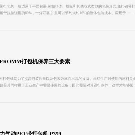
带打包机一般适用于平面包装.例如箱体、栈板和其他各式类似的包装形式.免扣钢带
钢带抗拉强度的80%，十分可靠,并且可以节约大约10%的整体包装成本。应用于……
FROMM打包机保养三大要素
MM打包机是为了提高包装质量以及包装效率而出现的设备。虽然生产时使用的材料是
但是其同样属于工业生产中需要使用的设备，因此需要对其进行保养，这样才能够延
力气动PET带打包机 P359