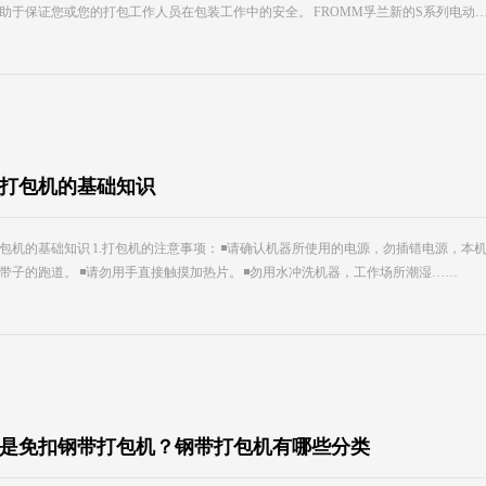
助于保证您或您的打包工作人员在包装工作中的安全。 FROMM孚兰新的S系列电动
打包机的基础知识
包机的基础知识 1.打包机的注意事项： ◾请确认机器所使用的电源，勿插错电源，本
带子的跑道。 ◾请勿用手直接触摸加热片。 ◾勿用水冲洗机器，工作场所潮湿……
是免扣钢带打包机？钢带打包机有哪些分类