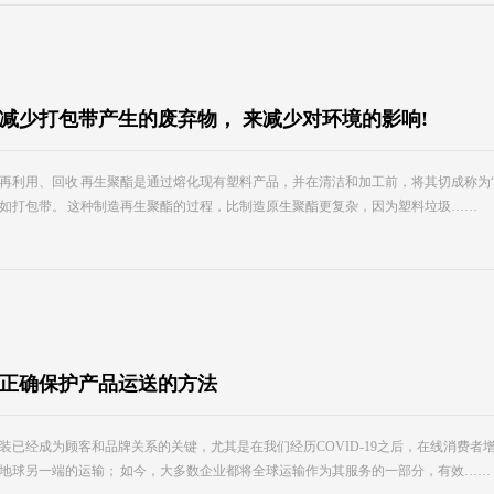
减少打包带产生的废弃物， 来减少对环境的影响!
再利用、回收 再生聚酯是通过熔化现有塑料产品，并在清洁和加工前，将其切成称为
如打包带。 这种制造再生聚酯的过程，比制造原生聚酯更复杂，因为塑料垃圾……
正确保护产品运送的方法
装已经成为顾客和品牌关系的关键，尤其是在我们经历COVID-19之后，在线消费
地球另一端的运输； 如今，大多数企业都将全球运输作为其服务的一部分，有效……