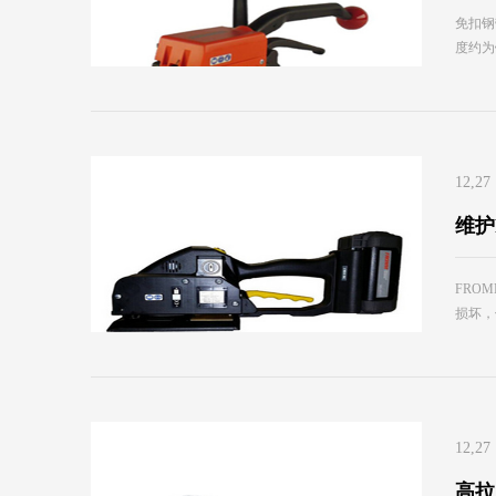
免扣钢
度约为
12,27
维护
FRO
损坏，
12,27
高拉