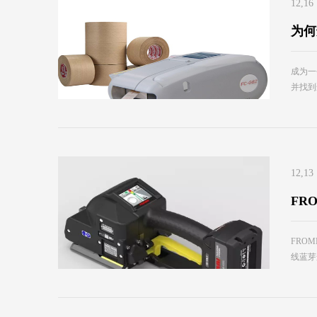
12,16
为何
成为一
并找到
12,13
FR
FRO
线蓝芽