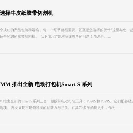
选择牛皮纸胶带切割机
个成功的产品包装和运输， 每一个细节都很重要，甚至是您选择的胶带! 这里与您一
适合的您的胶带切割机。 以下”四点”是您应该思考的问题: 1.简易性……
OMM 推出全新 电动打包机Smart S 系列
MM 推出全新的 Smart S 系列三合一塑胶带电动打包工具： P328S 和 P329S
选项。 再次展现市场领导者的创新力与品质。在其 70 多年的历史中， 作为……