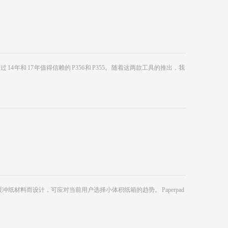
4 年和 17 年值得信赖的 P356 和 P355。 随着这两款工具的推出，我
缓冲纸材料而设计，可应对当前用户选择小体积纸箱的趋势。 Paperpad