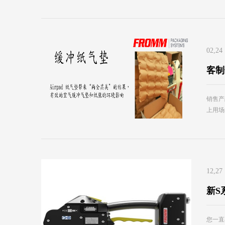
02,24
客制
销售产
上用场
12,27
新S
您一直