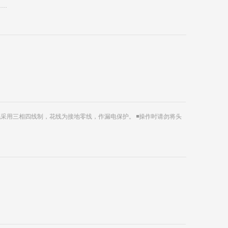
……
机采用三相四线制，花线为接地零线，作漏电保护。 ◾操作时请勿将头