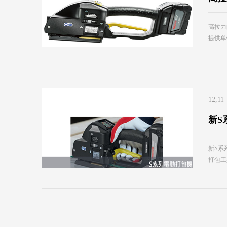
高拉力
提供单
12,11
新S
新S系
打包工