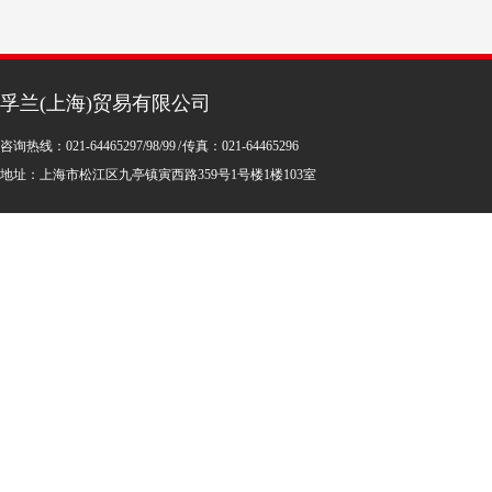
孚兰(上海)贸易有限公司
咨询热线：021-64465297/98/99 / 传真：021-64465296
地址：上海市松江区九亭镇寅西路359号1号楼1楼103室